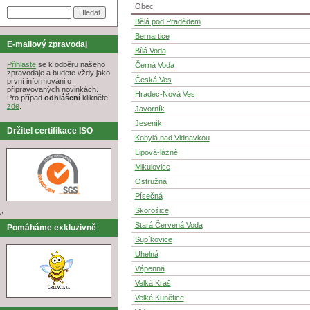
Obec
Bělá pod Pradědem
Bernartice
E-mailový zpravodaj
Bílá Voda
Přihlaste
se k odběru našeho
Černá Voda
zpravodaje a budete vždy jako
Česká Ves
první informováni o
připravovaných novinkách.
Hradec-Nová Ves
Pro případ
odhlášení
klikněte
zde
.
Javorník
Jeseník
Držitel certifikace ISO
Kobylá nad Vidnavkou
Lipová-lázně
Mikulovice
Ostružná
Písečná
Skorošice
^
Stará Červená Voda
Pomáháme exkluzivně
Supíkovice
Uhelná
Vápenná
Velká Kraš
Velké Kunětice