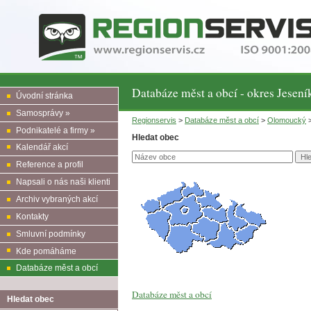
Databáze měst a obcí - okres Jesení
Úvodní stránka
Samosprávy »
Regionservis
>
Databáze měst a obcí
>
Olomoucký
>
Podnikatelé a firmy »
Hledat obec
Kalendář akcí
Reference a profil
Napsali o nás naši klienti
Archiv vybraných akcí
Kontakty
Smluvní podmínky
Kde pomáháme
Databáze měst a obcí
Databáze měst a obcí
Hledat obec