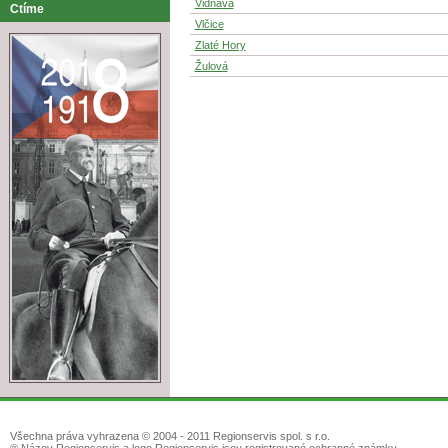
Vidnava
Ctíme
Vlčice
Zlaté Hory
Žulová
Všechna práva vyhrazena © 2004 - 2011 Regionservis spol. s r.o.
® Název Regionservis a logo Regionservis jsou registrované ochranné známky.