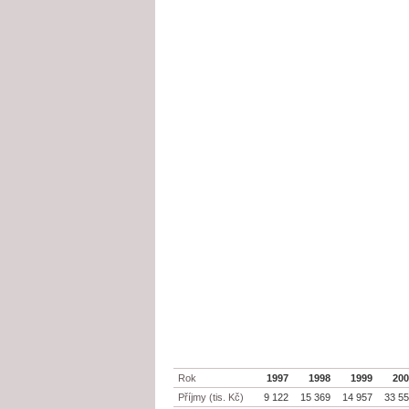
Rok
1997
1998
1999
20
Příjmy (tis. Kč)
9 122
15 369
14 957
33 5