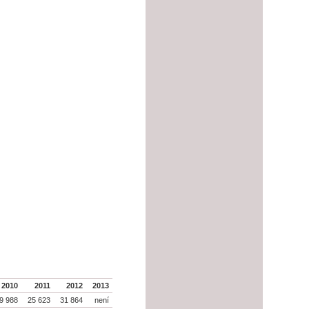
2010
2011
2012
2013
9 988
25 623
31 864
není