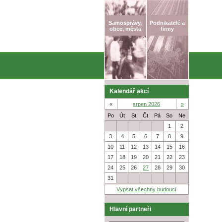
Samosprávy,
Podnikatelé a
obce, města
firmy
Kalendář akcí
«
srpen 2026
»
Po
Út
St
Čt
Pá
So
Ne
27
28
29
30
31
1
2
3
4
5
6
7
8
9
10
11
12
13
14
15
16
17
18
19
20
21
22
23
24
25
26
27
28
29
30
31
1
2
3
4
5
6
Vypsat všechny budoucí
Hlavní partneři