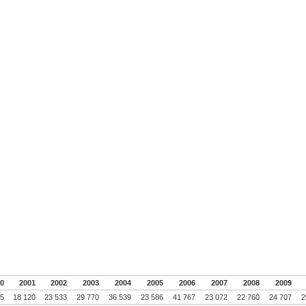
00
2001
2002
2003
2004
2005
2006
2007
2008
2009
55
18 120
23 533
29 770
36 539
23 586
41 767
23 072
22 760
24 707
2