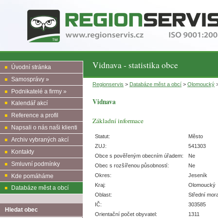
Vidnava - statistika obce
Úvodní stránka
Samosprávy »
Regionservis
>
Databáze měst a obcí
>
Olomoucký
Podnikatelé a firmy »
Vidnava
Kalendář akcí
Reference a profil
Základní informace
Napsali o nás naši klienti
Statut:
Město
Archiv vybraných akcí
ZUJ:
541303
Kontakty
Obce s pověřeným obecním úřadem:
Ne
Smluvní podmínky
Obec s rozšířenou působností:
Ne
Okres:
Jeseník
Kde pomáháme
Kraj:
Olomoucký
Databáze měst a obcí
Oblast:
Střední mor
IČ:
303585
Hledat obec
Orientační počet obyvatel:
1311