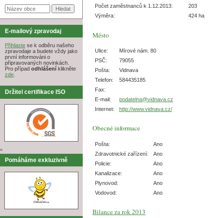
Počet zaměstnanců k 1.12.2013:
203
Výměra:
424 ha
E-mailový zpravodaj
Město
Přihlaste
se k odběru našeho
Ulice:
Mírové nám. 80
zpravodaje a budete vždy jako
první informováni o
PSČ:
79055
připravovaných novinkách.
Pro případ
odhlášení
klikněte
Pošta:
Vidnava
zde
.
Telefon:
584435185
Fax:
Držitel certifikace ISO
E-mail:
podatelna@vidnava.cz
Internet:
http://www.vidnava.cz/
Obecné informace
Pošta:
Ano
^
Zdravotnické zařízení:
Ano
Pomáháme exkluzivně
Policie:
Ano
Kanalizace:
Ano
Plynovod:
Ano
Vodovod:
Ano
Bilance za rok 2013