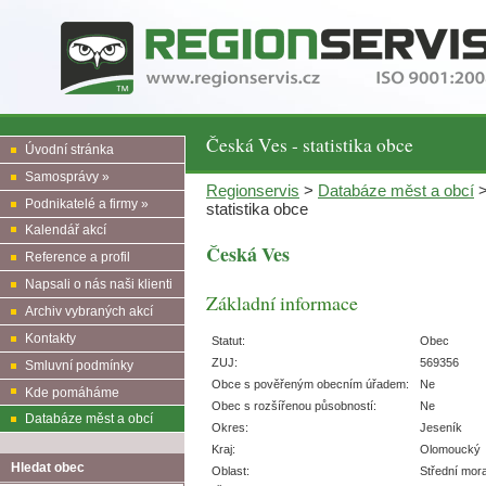
Česká Ves - statistika obce
Úvodní stránka
Samosprávy »
Regionservis
>
Databáze měst a obcí
Podnikatelé a firmy »
statistika obce
Kalendář akcí
Česká Ves
Reference a profil
Napsali o nás naši klienti
Základní informace
Archiv vybraných akcí
Kontakty
Statut:
Obec
ZUJ:
569356
Smluvní podmínky
Obce s pověřeným obecním úřadem:
Ne
Kde pomáháme
Obec s rozšířenou působností:
Ne
Databáze měst a obcí
Okres:
Jeseník
Kraj:
Olomoucký
Hledat obec
Oblast:
Střední mor