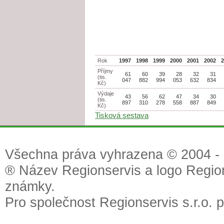
Rok
1997
1998
1999
2000
2001
2002
Příjmy
61
60
39
28
32
31
(tis.
047
882
994
053
632
834
Kč)
Výdaje
43
56
62
47
34
30
(tis.
897
310
278
558
887
849
Kč)
Tisková sestava
Všechna práva vyhrazena © 2004 - 2
® Název Regionservis a logo Region
známky.
Pro společnost Regionservis s.r.o. 