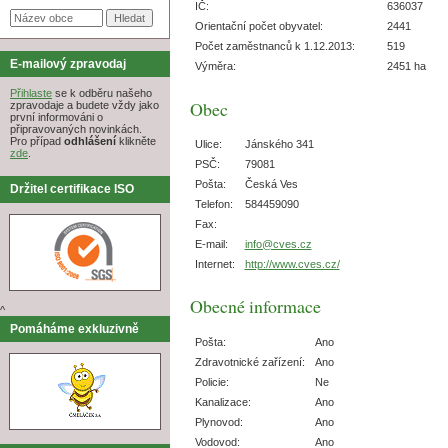
IČ:
636037
Orientační počet obyvatel:
2441
Počet zaměstnanců k 1.12.2013:
519
E-mailový zpravodaj
Výměra:
2451 ha
Přihlaste
se k odběru našeho
Obec
zpravodaje a budete vždy jako
první informováni o
připravovaných novinkách.
Pro případ
odhlášení
klikněte
Ulice:
Jánského 341
zde
.
PSČ:
79081
Pošta:
Česká Ves
Držitel certifikace ISO
Telefon:
584459090
Fax:
E-mail:
info@cves.cz
Internet:
http://www.cves.cz/
Obecné informace
^
Pomáháme exkluzivně
Pošta:
Ano
Zdravotnické zařízení:
Ano
Policie:
Ne
Kanalizace:
Ano
Plynovod:
Ano
Vodovod:
Ano