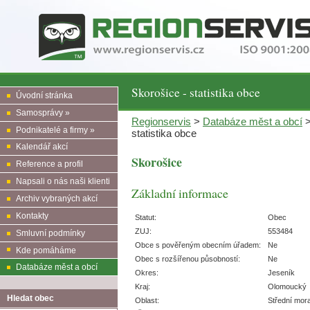
Skorošice - statistika obce
Úvodní stránka
Samosprávy »
Regionservis
>
Databáze měst a obcí
Podnikatelé a firmy »
statistika obce
Kalendář akcí
Skorošice
Reference a profil
Napsali o nás naši klienti
Základní informace
Archiv vybraných akcí
Kontakty
Statut:
Obec
ZUJ:
553484
Smluvní podmínky
Obce s pověřeným obecním úřadem:
Ne
Kde pomáháme
Obec s rozšířenou působností:
Ne
Databáze měst a obcí
Okres:
Jeseník
Kraj:
Olomoucký
Hledat obec
Oblast:
Střední mor