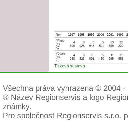
Rok
1997
1998
1999
2000
2001
2002
Příjmy
4
8
6
5
13
24
(tis.
598
928
943
511
559
220
Kč)
Výdaje
4
8
10
5
11
26
(tis.
980
825
091
430
995
953
Kč)
Tisková sestava
Všechna práva vyhrazena © 2004 - 2
® Název Regionservis a logo Region
známky.
Pro společnost Regionservis s.r.o. 