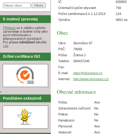
IČ:
635863
Orientační počet obyvatel:
750
Počet zaměstnanců k 1.12.2013:
124
E-mailový zpravodaj
Výměra:
4651 ha
Přihlaste
se k odběru našeho
Obec
zpravodaje a budete vždy jako
první informováni o
připravovaných novinkách.
Pro případ
odhlášení
klikněte
Ulice:
Skorošice 87
zde
.
PSČ:
79065
Pošta:
Žulová 1
Držitel certifikace ISO
Telefon:
584437246
Fax:
E-mail:
obec@skorosice.cz
Internet:
http://www.skorosice.cz/
Obecné informace
^
Pomáháme exkluzivně
Pošta:
Ano
Zdravotnické zařízení:
Ne
Policie:
Ne
Kanalizace:
Ne
Plynovod:
Ano
Vodovod:
Ano