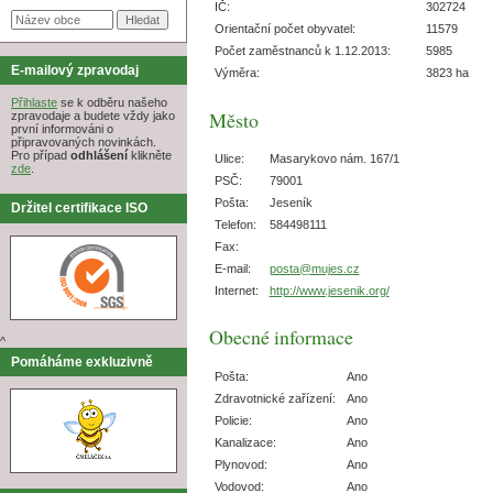
IČ:
302724
Orientační počet obyvatel:
11579
Počet zaměstnanců k 1.12.2013:
5985
E-mailový zpravodaj
Výměra:
3823 ha
Přihlaste
se k odběru našeho
Město
zpravodaje a budete vždy jako
první informováni o
připravovaných novinkách.
Pro případ
odhlášení
klikněte
Ulice:
Masarykovo nám. 167/1
zde
.
PSČ:
79001
Pošta:
Jeseník
Držitel certifikace ISO
Telefon:
584498111
Fax:
E-mail:
posta@mujes.cz
Internet:
http://www.jesenik.org/
Obecné informace
^
Pomáháme exkluzivně
Pošta:
Ano
Zdravotnické zařízení:
Ano
Policie:
Ano
Kanalizace:
Ano
Plynovod:
Ano
Vodovod:
Ano