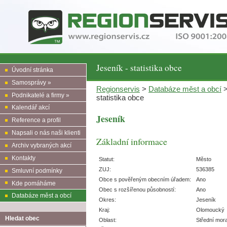
Jeseník - statistika obce
Úvodní stránka
Samosprávy »
Regionservis
>
Databáze měst a obcí
Podnikatelé a firmy »
statistika obce
Kalendář akcí
Jeseník
Reference a profil
Napsali o nás naši klienti
Základní informace
Archiv vybraných akcí
Kontakty
Statut:
Město
ZUJ:
536385
Smluvní podmínky
Obce s pověřeným obecním úřadem:
Ano
Kde pomáháme
Obec s rozšířenou působností:
Ano
Databáze měst a obcí
Okres:
Jeseník
Kraj:
Olomoucký
Hledat obec
Oblast:
Střední mor