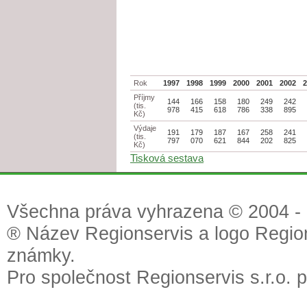
Rok
1997
1998
1999
2000
2001
2002
Příjmy
144
166
158
180
249
242
(tis.
978
415
618
786
338
895
Kč)
Výdaje
191
179
187
167
258
241
(tis.
797
070
621
844
202
825
Kč)
Tisková sestava
Všechna práva vyhrazena © 2004 - 2
® Název Regionservis a logo Region
známky.
Pro společnost Regionservis s.r.o. 