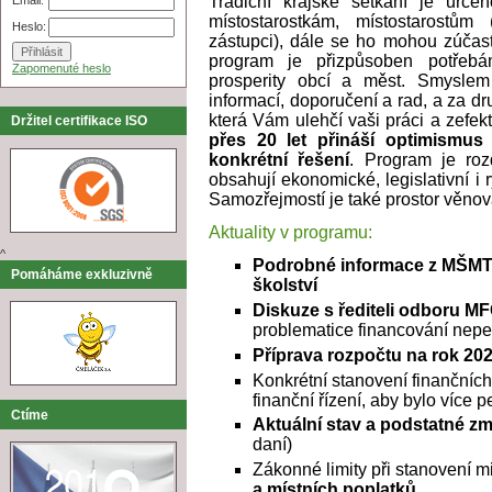
Tradiční krajské setkání je urče
místostarostkám, místostarostů
Heslo:
zástupci), dále se ho mohou zúčast
program je přizpůsoben potřebá
Zapomenuté heslo
prosperity obcí a měst. Smyslem
informací, doporučení a rad, a za d
která Vám ulehčí vaši práci a zefekt
Držitel certifikace ISO
přes 20 let přináší optimismus 
konkrétní řešení
. Program je roz
obsahují ekonomické, legislativní i 
Samozřejmostí je také prostor věnov
Aktuality v programu:
^
Podrobné informace z MŠMT 
Pomáháme exkluzivně
školství
Diskuze s řediteli odboru 
problematice financování nep
Příprava rozpočtu na rok 20
Konkrétní stanovení finančních
finanční řízení, aby bylo více 
Ctíme
Aktuální stav a podstatné 
daní)
Zákonné limity při stanovení m
a místních poplatků