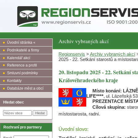
Archiv vybraných akcí
Úvodní stránka «
Podnikatelé a firmy
Regionservis
>
Archiv vybraných akcí
>
Kalendář akcí
2025 - 22. Setkání starostů a místosta
Reference a profil
20. listopadu 2025 - 22. Setkání s
Smluvní podmínky
Královéhradeckého kraje
Kontakty
Databáze měst a obcí
Místo konání:
LÁZNĚ
LIFE****
, ul. Lázeňská 5
PREZENTACE MÍST
Hledat obec
Cílová skupina:
staros
místostarosta, radní.
Rozhraní pro partnery
Úvodní slovo:
Email: