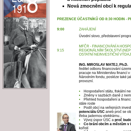
Nová zmocnění obcí k regul
PREZENCE ÚČASTNÍKŮ OD 8:30 HODIN - 
9:00
ZAHÁJENÍ
Úvodní slovo, představení prog
MFČR - FINANCOVÁNÍ A HOS
9:15
REGIONÁLNÍM
ŠKOLSTVÍ (NE
OSTATNÍ
NEINVESTIČNÍ VÝDAJ
ING. MIROSLAV MATEJ, Ph.D.
ředitel odboru financování územn
pracuje na Ministerstvu financí v
Národním fondu, posléze také ja
provozní.
•
Hospodaření státu, fiskální 
•
Změny v sazbách daně z nemo
•
Přehled hospodaření a financ
stále roste
•
Podíl obcí na veřejných invest
potenciálu ÚSC
aneb proč se obc
třeba jadernou elektrárnu...
•
Vývoj úspor ÚSC a
proč budou
•
Co brání obcím a městům v 
kořistí