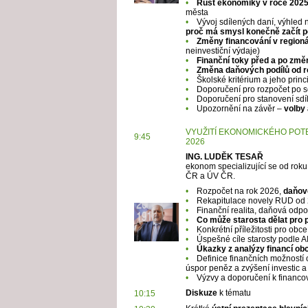
•
Růst ekonomiky v roce 202
města
•
Vývoj sdílených daní, výhled n
proč má smysl konečně začít p
•
Změny financování v regioná
neinvestiční výdaje)
•
Finanční toky před a po zm
•
Změna daňových podílů od r
•
Školské kritérium a jeho princ
•
Doporučení pro rozpočet po 
•
Doporučení pro stanovení sdí
•
Upozornění na závěr –
volby
VYUŽITÍ EKONOMICKÉHO POTE
9:45
2026
ING. LUDĚK TESAŘ
ekonom specializující se od roku
ČR a ÚV ČR.
•
Rozpočet na rok 2026,
daňové
•
Rekapitulace novely RUD od 
•
Finanční realita, daňová odpo
•
Co může starosta dělat pro 
•
Konkrétní příležitosti pro obc
•
Úspešné cíle starosty podle A
•
Úkazky z analýzy financí obc
•
Definice finančních možností ob
úspor peněz a zvýšení investic a
•
Výzvy a doporučení k financov
Diskuze
k tématu
10:15