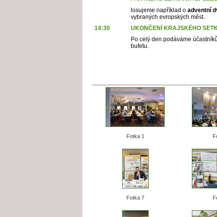
losujeme například o
adventní d
vybraných evropských měst.
14:30
UKONČENÍ KRAJSKÉHO SETK
Po celý den podáváme účastníkům
bufetu.
Fotka 1
F
Fotka 7
F