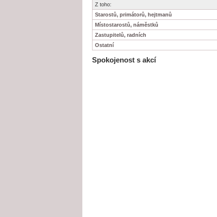
Z toho:
Starostů, primátorů, hejtmanů
Místostarostů, náměstků
Zastupitelů, radních
Ostatní
Spokojenost s akcí