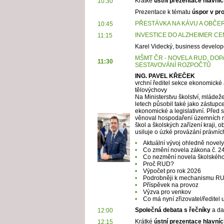
Krátké
ústní prezentace hlavníc
10:30
Prezentace k tématu
úspor v pro
PŘESTÁVKA NA KÁVU A OBČE
10:45
INVESTICE DO ALZHEIMER CE
11:15
Karel Videcký, business develop
MŠMT ČR - NOVELA RUD, DO
11:30
SESTAVOVÁNÍ ROZPOČTŮ
ING. PAVEL KŘEČEK
vrchní ředitel sekce ekonomické a
tělovýchovy
Na Ministerstvu školství, mládež
letech působil také jako zástupc
ekonomické a legislativní. Před
věnoval hospodaření územních r
škol a školských zařízení kraji, 
usiluje o úzké provázání právn
•
Aktuální vývoj ohledně novely
•
Co změní novela zákona č. 2
•
Co nezmění novela školskéh
•
Proč RUD?
•
Výpočet pro rok 2026
•
Podrobněji k mechanismu R
•
Příspěvek na provoz
•
Výzva pro venkov
•
Co má nyní zřizovatel/ředitel 
Společná debata s řečníky
a dal
12:00
Krátké
ústní prezentace hlavníc
12:15