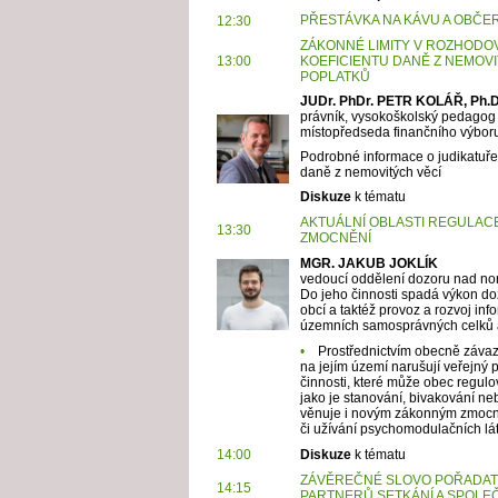
PŘESTÁVKA NA KÁVU A OBČE
12:30
ZÁKONNÉ LIMITY V ROZHODOV
13:00
KOEFICIENTU DANĚ Z NEMOVI
POPLATKŮ
JUDr. PhDr. PETR KOLÁŘ, Ph.
právník, vysokoškolský pedagog 
místopředseda finančního výbor
Podrobné informace o judikatuře
daně z nemovitých věcí
Diskuze
k tématu
AKTUÁLNÍ OBLASTI REGULA
13:30
ZMOCNĚNÍ
MGR. JAKUB JOKLÍK
vedoucí oddělení dozoru nad n
Do jeho činnosti spadá výkon d
obcí a taktéž provoz a rozvoj in
územních samosprávných celků a
•
Prostřednictvím obecně závazn
na jejím území narušují veřejný 
činnosti, které může obec regulov
jako je stanování, bivakování ne
věnuje i novým zákonným zmocně
či užívání psychomodulačních lá
14:00
Diskuze
k tématu
ZÁVĚREČNÉ SLOVO POŘADAT
14:15
PARTNERŮ SETKÁNÍ A SPOLE