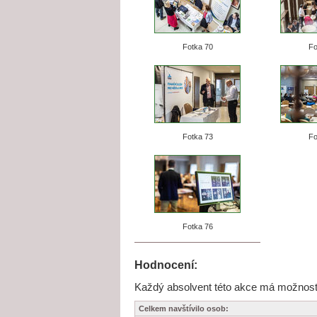
Fotka 70
Fo
Fotka 73
Fo
Fotka 76
Hodnocení:
Každý absolvent této akce má možnost j
Celkem navštívilo osob: