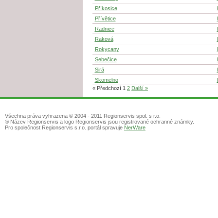
Příkosice
Přívětice
Radnice
Raková
Rokycany
Sebečice
Sirá
Skomelno
« Předchozí
1
2
Další »
Všechna práva vyhrazena © 2004 - 2011 Regionservis spol. s r.o.
® Název Regionservis a logo Regionservis jsou registrované ochranné známky.
Pro společnost Regionservis s.r.o. portál spravuje
NerWare