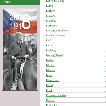
Kamenný Újezd
Ctíme
Kařez
Kařízek
Klabava
Kladruby
Kornatice
Lhota pod Radčem
Lhotka u Radnic
Liblín
Líšná
Litohlavy
Medový Újezd
Mešno
Mirošov
Mlečice
Mýto
Němčovice
Nevid
Osek
Ostrovec-Lhotka
Plískov
Podmokly