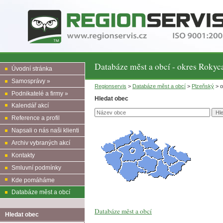
Databáze měst a obcí - okres Rokyc
Úvodní stránka
Samosprávy »
Regionservis
>
Databáze měst a obcí
>
Plzeňský
> o
Podnikatelé a firmy »
Hledat obec
Kalendář akcí
Reference a profil
Napsali o nás naši klienti
Archiv vybraných akcí
Kontakty
Smluvní podmínky
Kde pomáháme
Databáze měst a obcí
Databáze měst a obcí
Hledat obec