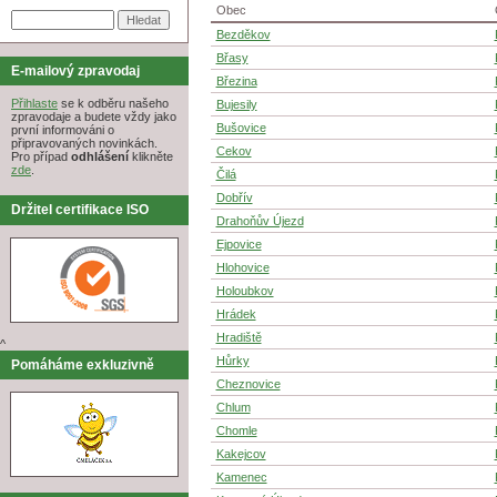
Obec
Bezděkov
Břasy
E-mailový zpravodaj
Březina
Přihlaste
se k odběru našeho
Bujesily
zpravodaje a budete vždy jako
Bušovice
první informováni o
připravovaných novinkách.
Cekov
Pro případ
odhlášení
klikněte
zde
.
Čilá
Dobřív
Držitel certifikace ISO
Drahoňův Újezd
Ejpovice
Hlohovice
Holoubkov
Hrádek
Hradiště
^
Hůrky
Pomáháme exkluzivně
Cheznovice
Chlum
Chomle
Kakejcov
Kamenec