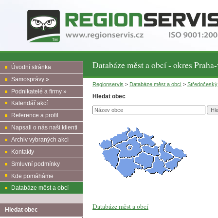
Databáze měst a obcí - okres Praha
Úvodní stránka
Samosprávy »
Regionservis
>
Databáze měst a obcí
>
Středočeský
Podnikatelé a firmy »
Hledat obec
Kalendář akcí
Reference a profil
Napsali o nás naši klienti
Archiv vybraných akcí
Kontakty
Smluvní podmínky
Kde pomáháme
Databáze měst a obcí
Databáze měst a obcí
Hledat obec