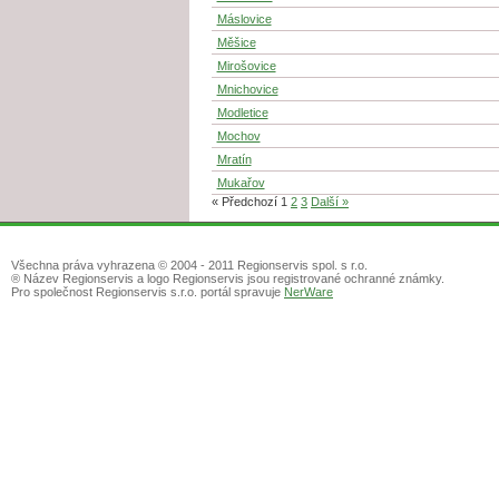
Máslovice
Měšice
Mirošovice
Mnichovice
Modletice
Mochov
Mratín
Mukařov
« Předchozí
1
2
3
Další »
Všechna práva vyhrazena © 2004 - 2011 Regionservis spol. s r.o.
® Název Regionservis a logo Regionservis jsou registrované ochranné známky.
Pro společnost Regionservis s.r.o. portál spravuje
NerWare