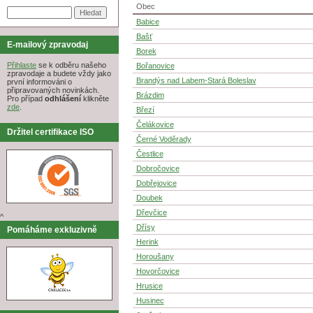
Obec
Babice
Bašť
E-mailový zpravodaj
Borek
Přihlaste
se k odběru našeho
Bořanovice
zpravodaje a budete vždy jako
Brandýs nad Labem-Stará Boleslav
první informováni o
připravovaných novinkách.
Brázdim
Pro případ
odhlášení
klikněte
zde
.
Březí
Čelákovice
Držitel certifikace ISO
Černé Voděrady
Čestlice
Dobročovice
Dobřejovice
Doubek
Dřevčice
^
Dřísy
Pomáháme exkluzivně
Herink
Horoušany
Hovorčovice
Hrusice
Husinec