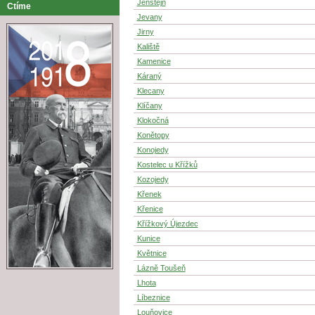
Jenštejn
Ctíme
Jevany
Jirny
Kaliště
Kamenice
Káraný
Klecany
Klíčany
Klokočná
Konětopy
Konojedy
Kostelec u Křížků
Kozojedy
Křenek
Křenice
Křížkový Újezdec
Kunice
Květnice
Lázně Toušeň
Lhota
Líbeznice
Louňovice