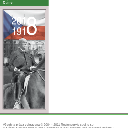
Ctíme
Všechna práva vyhrazena © 2004 - 2011 Regionservis spol. s r.o.
® Název Regionservis a logo Regionservis jsou registrované ochranné známky.