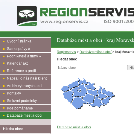
Databáze měst a obcí - kraj Moravs
Úvodní stránka
Samosprávy »
Regionservis
>
Databáze měst a obcí
> kraj Moravs
Podnikatelé a firmy »
Hledat obec
Kalendář akcí
Reference a profil
Napsali o nás naši klienti
Archiv vybraných akcí
Kontakty
Smluvní podmínky
Kde pomáháme
Databáze měst a obcí
Databáze měst a obcí
Hledat obec