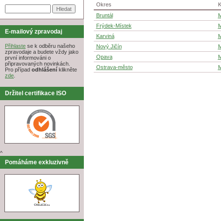
Okres
K
Bruntál
M
Frýdek-Místek
M
E-mailový zpravodaj
Karviná
M
Přihlaste
se k odběru našeho
Nový Jičín
M
zpravodaje a budete vždy jako
Opava
M
první informováni o
připravovaných novinkách.
Ostrava-město
M
Pro případ
odhlášení
klikněte
zde
.
Držitel certifikace ISO
^
Pomáháme exkluzivně