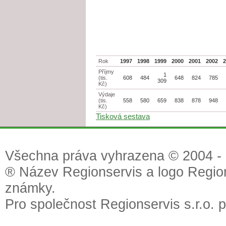
Rok
1997
1998
1999
2000
2001
2002
Příjmy
1
(tis.
608
484
648
824
785
309
Kč)
Výdaje
(tis.
558
580
659
838
878
948
Kč)
Tisková sestava
Všechna práva vyhrazena © 2004 - 2
® Název Regionservis a logo Region
známky.
Pro společnost Regionservis s.r.o. 