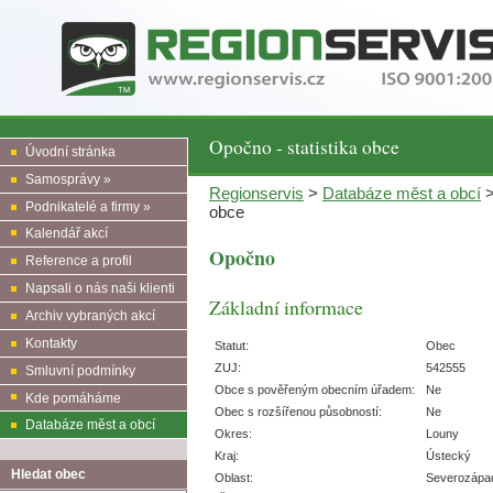
Opočno - statistika obce
Úvodní stránka
Samosprávy »
Regionservis
>
Databáze měst a obcí
Podnikatelé a firmy »
obce
Kalendář akcí
Opočno
Reference a profil
Napsali o nás naši klienti
Základní informace
Archiv vybraných akcí
Kontakty
Statut:
Obec
ZUJ:
542555
Smluvní podmínky
Obce s pověřeným obecním úřadem:
Ne
Kde pomáháme
Obec s rozšířenou působností:
Ne
Databáze měst a obcí
Okres:
Louny
Kraj:
Ústecký
Hledat obec
Oblast:
Severozápa