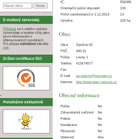
IČ:
556386
Orientační počet obyvatel:
134
Počet zaměstnanců k 1.12.2013:
13
E-mailový zpravodaj
Výměra:
225 ha
Přihlaste
se k odběru našeho
Obec
zpravodaje a budete vždy jako
první informováni o
připravovaných novinkách.
Pro případ
odhlášení
klikněte
Ulice:
Opočno 62
zde
.
PSČ:
440 01
Pošta:
Louny 1
Držitel certifikace ISO
Telefon:
415674077
Fax:
E-mail:
ou.opocno@seznam.cz
Internet:
http://www.obec-opocno.cz
Obecné informace
^
Pomáháme exkluzivně
Pošta:
Ne
Zdravotnické zařízení:
Ne
Policie:
Ne
Kanalizace:
Ne
Plynovod:
Ne
Vodovod:
Ano